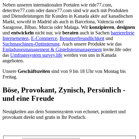
Neben unseren internationalen Portalen wie ride77.com,
detective77.com oder dance77.com sind wir auch mit Produkten
und Dienstleistungen für Kunden in Kanada aktiv auf kanadischen
Markt, sowohl in Madrid als auch in Barcelona, Valencia oder
Saragosse, Blbao, Murcia oder Malaga. Wir
konzipieren
,
designen
und
entwickeln
nicht nur, wir
beraten
auch in Sachen
barrierefreie
Internetseiten
,
E-Commerce
,
Benutzerfreundlichkeit
und
Suchmaschinen-Optimierung
. Auch unsere Produkte wie das
Einladungsmanagement & Gästelistenmanagement
invite.life oder
das
Umfragesystem survey.life
werden von uns in Kanada
angeboten.
Unsere
Geschäftszeiten
sind von 9 bis 18 Uhr von Montag bis
Freitag.
Böse, Provokant, Zynisch, Persönlich -
und eine Freude
Neuigkeiten aus dem Sonnensystem von echonet, pointiert und
provokant direkt und gratis in Ihr Postfach.
Datenschutz-Information zum Newsletter