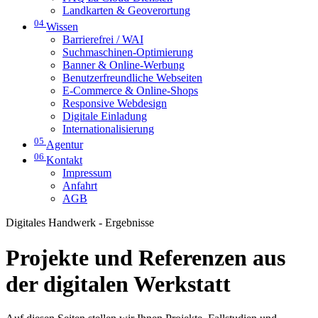
Landkarten & Geoverortung
04
Wissen
Barrierefrei / WAI
Suchmaschinen-Optimierung
Banner & Online-Werbung
Benutzerfreundliche Webseiten
E-Commerce & Online-Shops
Responsive Webdesign
Digitale Einladung
Internationalisierung
05
Agentur
06
Kontakt
Impressum
Anfahrt
AGB
Digitales Handwerk - Ergebnisse
Projekte und Referenzen aus
der digitalen Werkstatt