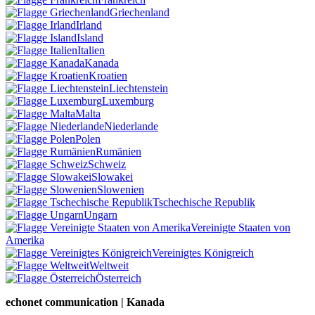
Griechenland
Irland
Island
Italien
Kanada
Kroatien
Liechtenstein
Luxemburg
Malta
Niederlande
Polen
Rumänien
Schweiz
Slowakei
Slowenien
Tschechische Republik
Ungarn
Vereinigte Staaten von
Amerika
Vereinigtes Königreich
Weltweit
Österreich
echonet communication | Kanada