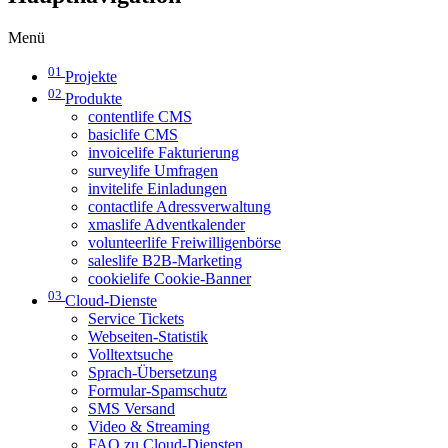
Menü
01
Projekte
02
Produkte
contentlife CMS
basiclife CMS
invoicelife Fakturierung
surveylife Umfragen
invitelife Einladungen
contactlife Adressverwaltung
xmaslife Adventkalender
volunteerlife Freiwilligenbörse
saleslife B2B-Marketing
cookielife Cookie-Banner
03
Cloud-Dienste
Service Tickets
Webseiten-Statistik
Volltextsuche
Sprach-Übersetzung
Formular-Spamschutz
SMS Versand
Video & Streaming
FAQ zu Cloud-Diensten