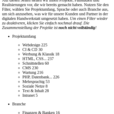
Auf diesen Seiten stellen wir Ihnen Projekte, Fallstudien und
Realisierungen vor, die wir bereits gemacht haben. Nutzen Sie den
Filter, wählen Sie Projektumfang, Sprache oder auch Branche aus,
um sich anzusehen, was wir für unsere Kunden und Partner in der
digitalen Handwerkstatt umgesetzt haben.
Um einen Filter wieder
zu deaktiveren, klicken Sie einfach nochmal drauf. Die
Zusammenstellung der Projekte ist
noch nicht vollständig
!
Projektumfang
Webdesign
225
CI & CD
30
Werbung & Klassik
18
HTML, CSS...
237
Schnittstellen
60
CMS
230
Wartung
216
PHP, Datenbank...
226
Mehrsprachig
53
Soziale Netze
8
Text & Inhalt
28
Intranet
5
Branche
Finanzen & Banken
16