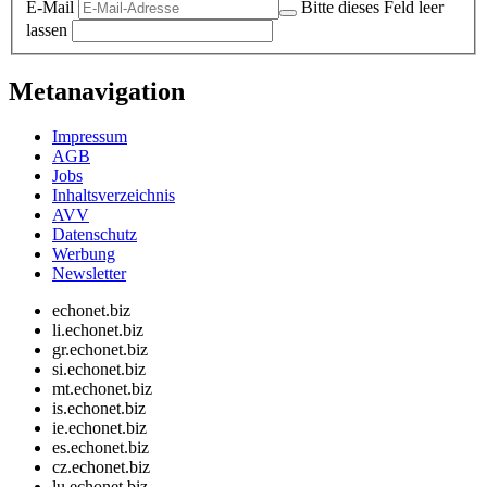
E-Mail
Bitte dieses Feld leer
lassen
Metanavigation
Impressum
AGB
Jobs
Inhaltsverzeichnis
AVV
Datenschutz
Werbung
Newsletter
echonet.biz
li.echonet.biz
gr.echonet.biz
si.echonet.biz
mt.echonet.biz
is.echonet.biz
ie.echonet.biz
es.echonet.biz
cz.echonet.biz
lu.echonet.biz