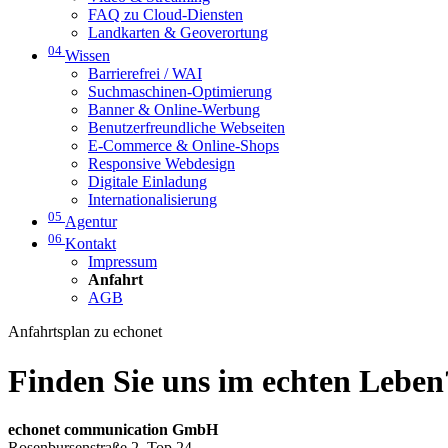
FAQ zu Cloud-Diensten
Landkarten & Geoverortung
04
Wissen
Barrierefrei / WAI
Suchmaschinen-Optimierung
Banner & Online-Werbung
Benutzerfreundliche Webseiten
E-Commerce & Online-Shops
Responsive Webdesign
Digitale Einladung
Internationalisierung
05
Agentur
06
Kontakt
Impressum
Anfahrt
AGB
Anfahrtsplan zu echonet
Finden Sie uns im echten Leben
echonet communication GmbH
Rosenbursenstraße 2, Top 24