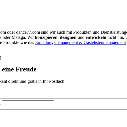
.com oder dance77.com sind wir auch mit Produkten und Dienstleistun
ia oder Malaga. Wir
konzipieren
,
designen
und
entwickeln
nicht nur, 
re Produkte wie das
Einladungsmanagement & Gästelistenmanagement
g.
d eine Freude
t direkt und gratis in Ihr Postfach.
n