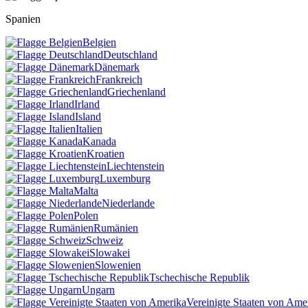
Spanien
Belgien
Deutschland
Dänemark
Frankreich
Griechenland
Irland
Island
Italien
Kanada
Kroatien
Liechtenstein
Luxemburg
Malta
Niederlande
Polen
Rumänien
Schweiz
Slowakei
Slowenien
Tschechische Republik
Ungarn
Vereinigte Staaten von Ame