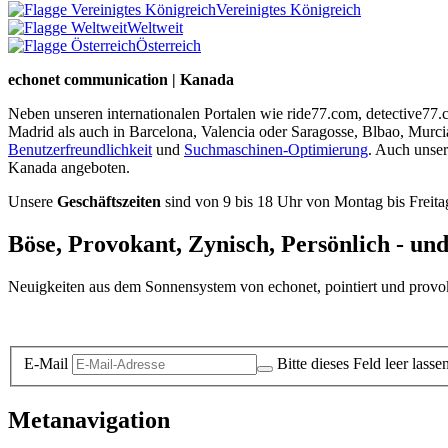
Vereinigtes Königreich
Weltweit
Österreich
echonet communication | Kanada
Neben unseren internationalen Portalen wie ride77.com, detective77
Madrid als auch in Barcelona, Valencia oder Saragosse, Blbao, Murc
Benutzerfreundlichkeit
und
Suchmaschinen-Optimierung
. Auch unse
Kanada angeboten.
Unsere
Geschäftszeiten
sind von 9 bis 18 Uhr von Montag bis Freita
Böse, Provokant, Zynisch, Persönlich - un
Neuigkeiten aus dem Sonnensystem von echonet, pointiert und provokan
Datenschutz-Information zum Newsletter
E-Mail
Bitte dieses Feld leer lasse
Metanavigation