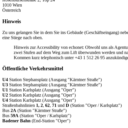
1010 Wien
Österreich
Hinweis
Zu uns gelangen Sie in dem Sie ins Gebäude (Geschäftseingang) neben
eine Stiege nach oben.
Hinweis zur Accessibility von echonet: Obwohl uns als Agent
zwei Stufen auf dem Weg zum Lift überwunden werden und nach d
Kommen kurz telephonisch unter +43 1 512 26 95 anzukündigen
Öffentliche Verkehrsmittel
U4
Station Stephansplatz (Ausgang "Kärntner Straße")
U3
Station Stephansplatz (Ausgang "Kärntner Straße")
U1
Station Karlsplatz (Ausgang "Oper")
U2
Station Karlsplatz (Ausgang "Oper")
U4
Station Karlsplatz (Ausgang "Oper")
Straßenbahnlinien
1,
2
,
62
,
71
und
D
(Station "Oper / Karlsplatz")
Bus
2A
(Station "Kärntner Straße")
Bus
59A
(Station "Oper / Karlsplatz")
Badener Bahn
(End-Station "Oper")