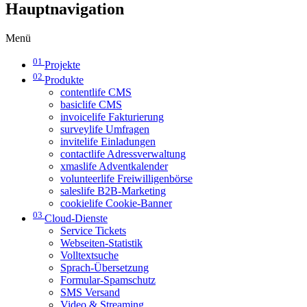
Hauptnavigation
Menü
01
Projekte
02
Produkte
contentlife CMS
basiclife CMS
invoicelife Fakturierung
surveylife Umfragen
invitelife Einladungen
contactlife Adressverwaltung
xmaslife Adventkalender
volunteerlife Freiwilligenbörse
saleslife B2B-Marketing
cookielife Cookie-Banner
03
Cloud-Dienste
Service Tickets
Webseiten-Statistik
Volltextsuche
Sprach-Übersetzung
Formular-Spamschutz
SMS Versand
Video & Streaming