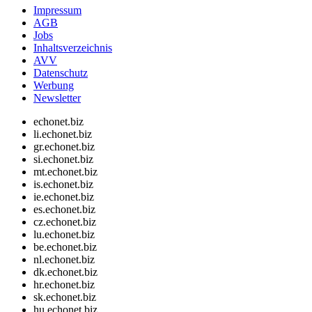
Impressum
AGB
Jobs
Inhaltsverzeichnis
AVV
Datenschutz
Werbung
Newsletter
echonet.biz
li.echonet.biz
gr.echonet.biz
si.echonet.biz
mt.echonet.biz
is.echonet.biz
ie.echonet.biz
es.echonet.biz
cz.echonet.biz
lu.echonet.biz
be.echonet.biz
nl.echonet.biz
dk.echonet.biz
hr.echonet.biz
sk.echonet.biz
hu.echonet.biz