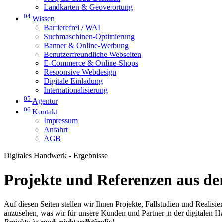
Landkarten & Geoverortung
04
Wissen
Barrierefrei / WAI
Suchmaschinen-Optimierung
Banner & Online-Werbung
Benutzerfreundliche Webseiten
E-Commerce & Online-Shops
Responsive Webdesign
Digitale Einladung
Internationalisierung
05
Agentur
06
Kontakt
Impressum
Anfahrt
AGB
Digitales Handwerk - Ergebnisse
Projekte und Referenzen aus der
Auf diesen Seiten stellen wir Ihnen Projekte, Fallstudien und Realis
anzusehen, was wir für unsere Kunden und Partner in der digitalen 
Projekte ist
noch nicht vollständig
!