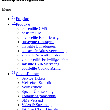
Menü
01
Projekte
02
Produkte
contentlife CMS
basiclife CMS
invoicelife Fakturierung
surveylife Umfragen
invitelife Einladungen
contactlife Adressverwaltung
xmaslife Adventkalender
volunteerlife Freiwilligenbörse
saleslife B2B-Marketing
cookielife Cookie-Banner
03
Cloud-Dienste
Service Tickets
Webseiten-Statistik
Volltextsuche
Sprach-Übersetzung
Formular-Spamschutz
SMS Versand
Video & Streaming
FAQ zu Cloud-Diensten