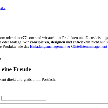
rika
.com oder dance77.com sind wir auch mit Produkten und Dienstleistun
ia oder Malaga. Wir
konzipieren
,
designen
und
entwickeln
nicht nur, 
re Produkte wie das
Einladungsmanagement & Gästelistenmanagement
g.
d eine Freude
t direkt und gratis in Ihr Postfach.
n