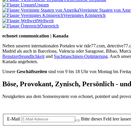
Ungarn
Vereinigte Staaten von Ame
Vereinigtes Königreich
Weltweit
Österreich
echonet communication | Kanada
Neben unseren internationalen Portalen wie ride77.com, detective77
Madrid als auch in Barcelona, Valencia oder Saragosse, Blbao, Murc
Benutzerfreundlichkeit
und
Suchmaschinen-Optimierung
. Auch unse
Kanada angeboten.
Unsere
Geschäftszeiten
sind von 9 bis 18 Uhr von Montag bis Freita
Böse, Provokant, Zynisch, Persönlich - un
Neuigkeiten aus dem Sonnensystem von echonet, pointiert und provokan
Datenschutz-Information zum Newsletter
E-Mail
Bitte dieses Feld leer lasse