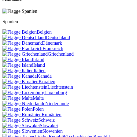
Spanien
Belgien
Deutschland
Dänemark
Frankreich
Griechenland
Irland
Island
Italien
Kanada
Kroatien
Liechtenstein
Luxemburg
Malta
Niederlande
Polen
Rumänien
Schweiz
Slowakei
Slowenien
Tschechische Republik