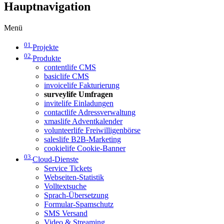
Hauptnavigation
Menü
01
Projekte
02
Produkte
contentlife CMS
basiclife CMS
invoicelife Fakturierung
surveylife Umfragen
invitelife Einladungen
contactlife Adressverwaltung
xmaslife Adventkalender
volunteerlife Freiwilligenbörse
saleslife B2B-Marketing
cookielife Cookie-Banner
03
Cloud-Dienste
Service Tickets
Webseiten-Statistik
Volltextsuche
Sprach-Übersetzung
Formular-Spamschutz
SMS Versand
Video & Streaming