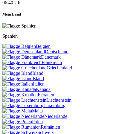
06:40 Uhr
Mein Land
Spanien
Belgien
Deutschland
Dänemark
Frankreich
Griechenland
Irland
Island
Italien
Kanada
Kroatien
Liechtenstein
Luxemburg
Malta
Niederlande
Polen
Rumänien
Schweiz