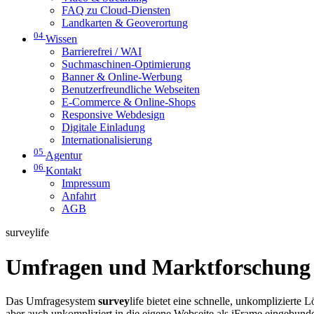
FAQ zu Cloud-Diensten
Landkarten & Geoverortung
04
Wissen
Barrierefrei / WAI
Suchmaschinen-Optimierung
Banner & Online-Werbung
Benutzerfreundliche Webseiten
E-Commerce & Online-Shops
Responsive Webdesign
Digitale Einladung
Internationalisierung
05
Agentur
06
Kontakt
Impressum
Anfahrt
AGB
surveylife
Umfragen und Marktforschung m
Das Umfragesystem
survey
life bietet eine schnelle, unkompliziert
aber auch unkompliziert in die eigene Webseite als iFrame eingebund