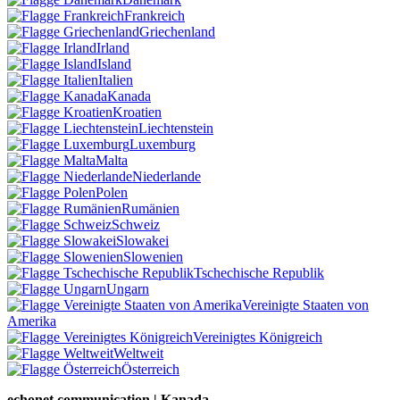
Frankreich
Griechenland
Irland
Island
Italien
Kanada
Kroatien
Liechtenstein
Luxemburg
Malta
Niederlande
Polen
Rumänien
Schweiz
Slowakei
Slowenien
Tschechische Republik
Ungarn
Vereinigte Staaten von
Amerika
Vereinigtes Königreich
Weltweit
Österreich
echonet communication | Kanada