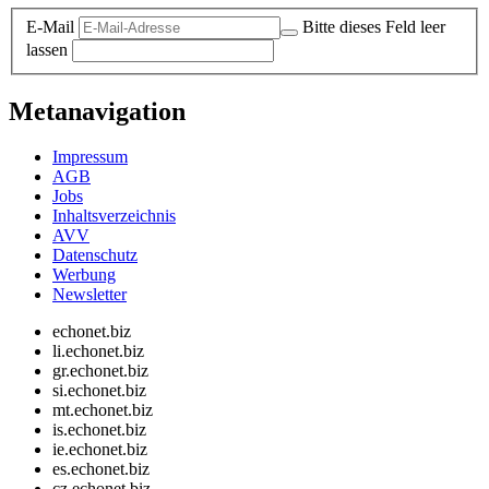
E-Mail
Bitte dieses Feld leer
lassen
Metanavigation
Impressum
AGB
Jobs
Inhaltsverzeichnis
AVV
Datenschutz
Werbung
Newsletter
echonet.biz
li.echonet.biz
gr.echonet.biz
si.echonet.biz
mt.echonet.biz
is.echonet.biz
ie.echonet.biz
es.echonet.biz
cz.echonet.biz