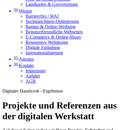
Landkarten & Geoverortung
04
Wissen
Barrierefrei / WAI
Suchmaschinen-Optimierung
Banner & Online-Werbung
Benutzerfreundliche Webseiten
E-Commerce & Online-Shops
Responsive Webdesign
Digitale Einladung
Internationalisierung
05
Agentur
06
Kontakt
Impressum
Anfahrt
AGB
Digitales Handwerk - Ergebnisse
Projekte und Referenzen aus
der digitalen Werkstatt