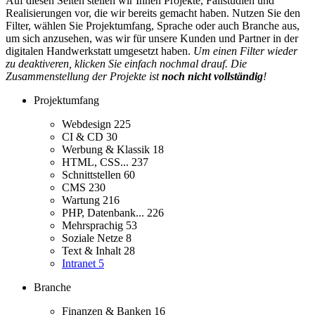
Auf diesen Seiten stellen wir Ihnen Projekte, Fallstudien und
Realisierungen vor, die wir bereits gemacht haben. Nutzen Sie den
Filter, wählen Sie Projektumfang, Sprache oder auch Branche aus,
um sich anzusehen, was wir für unsere Kunden und Partner in der
digitalen Handwerkstatt umgesetzt haben.
Um einen Filter wieder
zu deaktiveren, klicken Sie einfach nochmal drauf. Die
Zusammenstellung der Projekte ist
noch nicht vollständig
!
Projektumfang
Webdesign
225
CI & CD
30
Werbung & Klassik
18
HTML, CSS...
237
Schnittstellen
60
CMS
230
Wartung
216
PHP, Datenbank...
226
Mehrsprachig
53
Soziale Netze
8
Text & Inhalt
28
Intranet
5
Branche
Finanzen & Banken
16