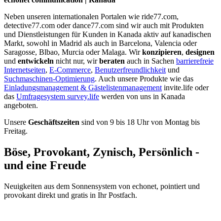
Neben unseren internationalen Portalen wie ride77.com,
detective77.com oder dance77.com sind wir auch mit Produkten
und Dienstleistungen für Kunden in Kanada aktiv auf kanadischen
Markt, sowohl in Madrid als auch in Barcelona, Valencia oder
Saragosse, Blbao, Murcia oder Malaga. Wir
konzipieren
,
designen
und
entwickeln
nicht nur, wir
beraten
auch in Sachen
barrierefreie
Internetseiten
,
E-Commerce
,
Benutzerfreundlichkeit
und
Suchmaschinen-Optimierung
. Auch unsere Produkte wie das
Einladungsmanagement & Gästelistenmanagement
invite.life oder
das
Umfragesystem survey.life
werden von uns in Kanada
angeboten.
Unsere
Geschäftszeiten
sind von 9 bis 18 Uhr von Montag bis
Freitag.
Böse, Provokant, Zynisch, Persönlich -
und eine Freude
Neuigkeiten aus dem Sonnensystem von echonet, pointiert und
provokant direkt und gratis in Ihr Postfach.
Datenschutz-Information zum Newsletter