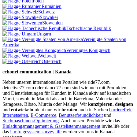
Polen
Rumänien
Schweiz
Slowakei
Slowenien
Tschechische Republik
Ungarn
Vereinigte Staaten von
Amerika
Vereinigtes Königreich
Weltweit
Österreich
echonet communication | Kanada
Neben unseren internationalen Portalen wie ride77.com,
detective77.com oder dance77.com sind wir auch mit Produkten
und Dienstleistungen für Kunden in Kanada aktiv auf kanadischen
Markt, sowohl in Madrid als auch in Barcelona, Valencia oder
Saragosse, Blbao, Murcia oder Malaga. Wir
konzipieren
,
designen
und
entwickeln
nicht nur, wir
beraten
auch in Sachen
barrierefreie
Internetseiten
,
E-Commerce
,
Benutzerfreundlichkeit
und
Suchmaschinen-Optimierung
. Auch unsere Produkte wie das
Einladungsmanagement & Gästelistenmanagement
invite.life oder
das
Umfragesystem survey.life
werden von uns in Kanada