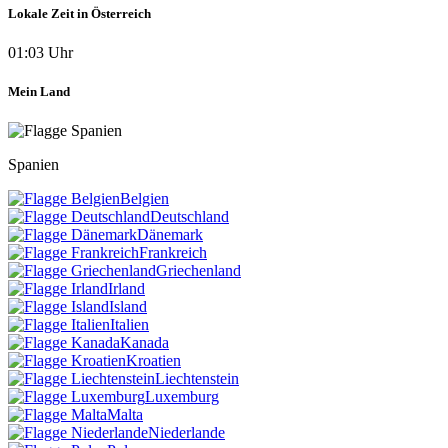
Lokale Zeit in Österreich
01:03 Uhr
Mein Land
Spanien
Belgien
Deutschland
Dänemark
Frankreich
Griechenland
Irland
Island
Italien
Kanada
Kroatien
Liechtenstein
Luxemburg
Malta
Niederlande