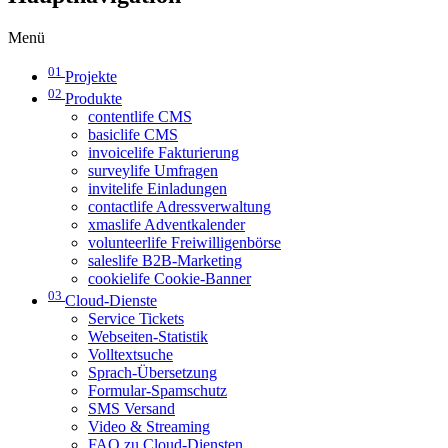
Menü
01
Projekte
02
Produkte
contentlife CMS
basiclife CMS
invoicelife Fakturierung
surveylife Umfragen
invitelife Einladungen
contactlife Adressverwaltung
xmaslife Adventkalender
volunteerlife Freiwilligenbörse
saleslife B2B-Marketing
cookielife Cookie-Banner
03
Cloud-Dienste
Service Tickets
Webseiten-Statistik
Volltextsuche
Sprach-Übersetzung
Formular-Spamschutz
SMS Versand
Video & Streaming
FAQ zu Cloud-Diensten