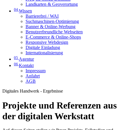
Landkarten & Geoverortung
04
Wissen
Barrierefrei / WAI
Suchmaschinen-Optimierung
Banner & Online-Werbung
Benutzerfreundliche Webseiten
E-Commerce & Online-Shops
Responsive Webdesign
Digitale Einladung
Internationalisierung
05
Agentur
06
Kontakt
Impressum
Anfahrt
AGB
Digitales Handwerk - Ergebnisse
Projekte und Referenzen aus
der digitalen Werkstatt