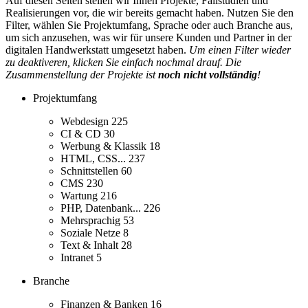
Auf diesen Seiten stellen wir Ihnen Projekte, Fallstudien und
Realisierungen vor, die wir bereits gemacht haben. Nutzen Sie den
Filter, wählen Sie Projektumfang, Sprache oder auch Branche aus,
um sich anzusehen, was wir für unsere Kunden und Partner in der
digitalen Handwerkstatt umgesetzt haben.
Um einen Filter wieder
zu deaktiveren, klicken Sie einfach nochmal drauf. Die
Zusammenstellung der Projekte ist
noch nicht vollständig
!
Projektumfang
Webdesign
225
CI & CD
30
Werbung & Klassik
18
HTML, CSS...
237
Schnittstellen
60
CMS
230
Wartung
216
PHP, Datenbank...
226
Mehrsprachig
53
Soziale Netze
8
Text & Inhalt
28
Intranet
5
Branche
Finanzen & Banken
16