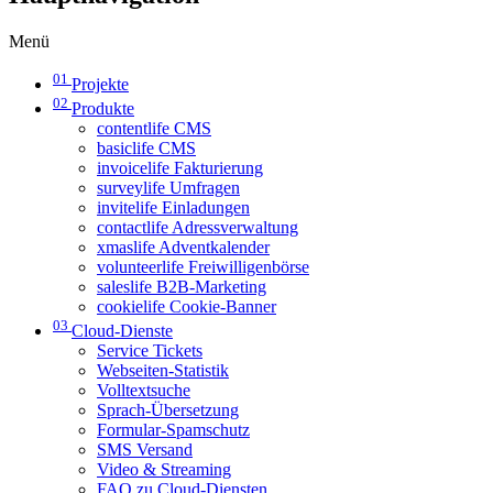
Menü
01
Projekte
02
Produkte
contentlife CMS
basiclife CMS
invoicelife Fakturierung
surveylife Umfragen
invitelife Einladungen
contactlife Adressverwaltung
xmaslife Adventkalender
volunteerlife Freiwilligenbörse
saleslife B2B-Marketing
cookielife Cookie-Banner
03
Cloud-Dienste
Service Tickets
Webseiten-Statistik
Volltextsuche
Sprach-Übersetzung
Formular-Spamschutz
SMS Versand
Video & Streaming
FAQ zu Cloud-Diensten