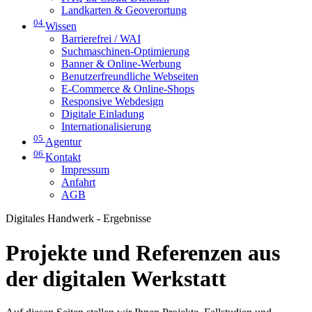
Landkarten & Geoverortung
04
Wissen
Barrierefrei / WAI
Suchmaschinen-Optimierung
Banner & Online-Werbung
Benutzerfreundliche Webseiten
E-Commerce & Online-Shops
Responsive Webdesign
Digitale Einladung
Internationalisierung
05
Agentur
06
Kontakt
Impressum
Anfahrt
AGB
Digitales Handwerk - Ergebnisse
Projekte und Referenzen aus
der digitalen Werkstatt