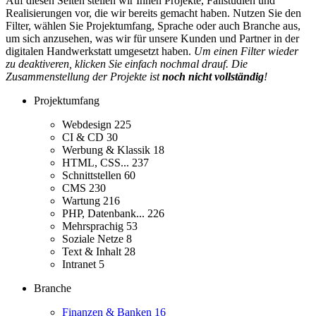
Auf diesen Seiten stellen wir Ihnen Projekte, Fallstudien und
Realisierungen vor, die wir bereits gemacht haben. Nutzen Sie den
Filter, wählen Sie Projektumfang, Sprache oder auch Branche aus,
um sich anzusehen, was wir für unsere Kunden und Partner in der
digitalen Handwerkstatt umgesetzt haben.
Um einen Filter wieder
zu deaktiveren, klicken Sie einfach nochmal drauf. Die
Zusammenstellung der Projekte ist
noch nicht vollständig
!
Projektumfang
Webdesign
225
CI & CD
30
Werbung & Klassik
18
HTML, CSS...
237
Schnittstellen
60
CMS
230
Wartung
216
PHP, Datenbank...
226
Mehrsprachig
53
Soziale Netze
8
Text & Inhalt
28
Intranet
5
Branche
Finanzen & Banken
16