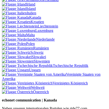
Irland
Island
Italien
Kanada
Kroatien
Liechtenstein
Luxemburg
Malta
Niederlande
Polen
Rumänien
Schweiz
Slowakei
Slowenien
Tschechische Republik
Ungarn
Vereinigte Staaten von
Amerika
Vereinigtes Königreich
Weltweit
Österreich
echonet communication | Kanada
Neben unseren internationalen Portalen wie ride77.com,