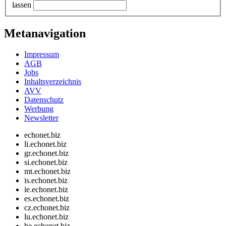
lassen
Metanavigation
Impressum
AGB
Jobs
Inhaltsverzeichnis
AVV
Datenschutz
Werbung
Newsletter
echonet.biz
li.echonet.biz
gr.echonet.biz
si.echonet.biz
mt.echonet.biz
is.echonet.biz
ie.echonet.biz
es.echonet.biz
cz.echonet.biz
lu.echonet.biz
be.echonet.biz