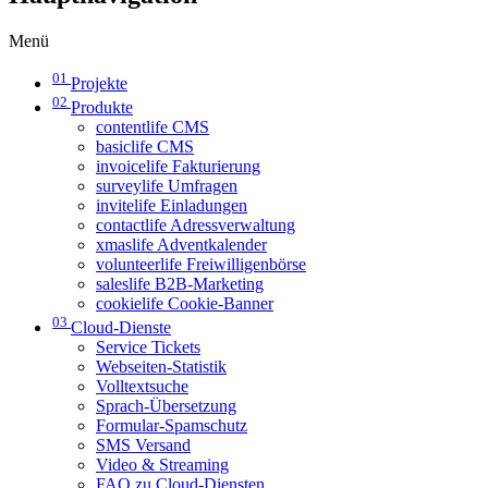
Menü
01
Projekte
02
Produkte
contentlife CMS
basiclife CMS
invoicelife Fakturierung
surveylife Umfragen
invitelife Einladungen
contactlife Adressverwaltung
xmaslife Adventkalender
volunteerlife Freiwilligenbörse
saleslife B2B-Marketing
cookielife Cookie-Banner
03
Cloud-Dienste
Service Tickets
Webseiten-Statistik
Volltextsuche
Sprach-Übersetzung
Formular-Spamschutz
SMS Versand
Video & Streaming
FAQ zu Cloud-Diensten