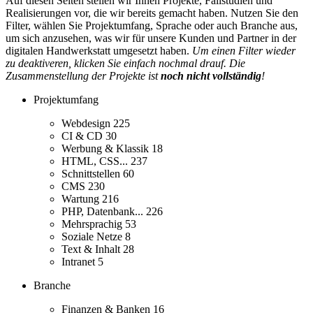
Auf diesen Seiten stellen wir Ihnen Projekte, Fallstudien und
Realisierungen vor, die wir bereits gemacht haben. Nutzen Sie den
Filter, wählen Sie Projektumfang, Sprache oder auch Branche aus,
um sich anzusehen, was wir für unsere Kunden und Partner in der
digitalen Handwerkstatt umgesetzt haben.
Um einen Filter wieder
zu deaktiveren, klicken Sie einfach nochmal drauf. Die
Zusammenstellung der Projekte ist
noch nicht vollständig
!
Projektumfang
Webdesign
225
CI & CD
30
Werbung & Klassik
18
HTML, CSS...
237
Schnittstellen
60
CMS
230
Wartung
216
PHP, Datenbank...
226
Mehrsprachig
53
Soziale Netze
8
Text & Inhalt
28
Intranet
5
Branche
Finanzen & Banken
16