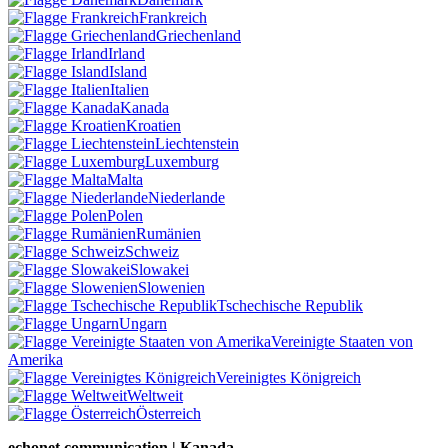
Frankreich
Griechenland
Irland
Island
Italien
Kanada
Kroatien
Liechtenstein
Luxemburg
Malta
Niederlande
Polen
Rumänien
Schweiz
Slowakei
Slowenien
Tschechische Republik
Ungarn
Vereinigte Staaten von
Amerika
Vereinigtes Königreich
Weltweit
Österreich
echonet communication | Kanada