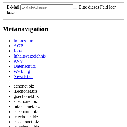
E-Mail
Bitte dieses Feld leer
lassen
Metanavigation
Impressum
AGB
Jobs
Inhaltsverzeichnis
AVV
Datenschutz
Werbung
Newsletter
echonet.biz
li.echonet.biz
gr.echonet.biz
si.echonet.biz
mt.echonet.biz
is.echonet.biz
ie.echonet.biz
es.echonet.biz
cz.echonet.biz