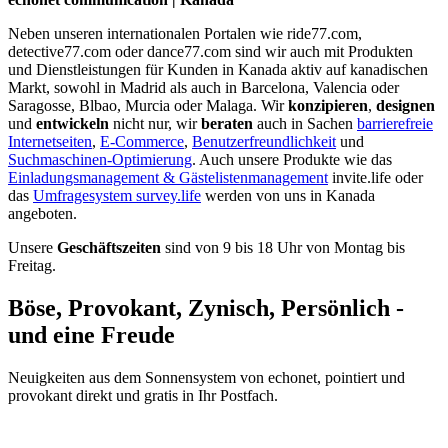
Neben unseren internationalen Portalen wie ride77.com,
detective77.com oder dance77.com sind wir auch mit Produkten
und Dienstleistungen für Kunden in Kanada aktiv auf kanadischen
Markt, sowohl in Madrid als auch in Barcelona, Valencia oder
Saragosse, Blbao, Murcia oder Malaga. Wir
konzipieren
,
designen
und
entwickeln
nicht nur, wir
beraten
auch in Sachen
barrierefreie
Internetseiten
,
E-Commerce
,
Benutzerfreundlichkeit
und
Suchmaschinen-Optimierung
. Auch unsere Produkte wie das
Einladungsmanagement & Gästelistenmanagement
invite.life oder
das
Umfragesystem survey.life
werden von uns in Kanada
angeboten.
Unsere
Geschäftszeiten
sind von 9 bis 18 Uhr von Montag bis
Freitag.
Böse, Provokant, Zynisch, Persönlich -
und eine Freude
Neuigkeiten aus dem Sonnensystem von echonet, pointiert und
provokant direkt und gratis in Ihr Postfach.
Datenschutz-Information zum Newsletter