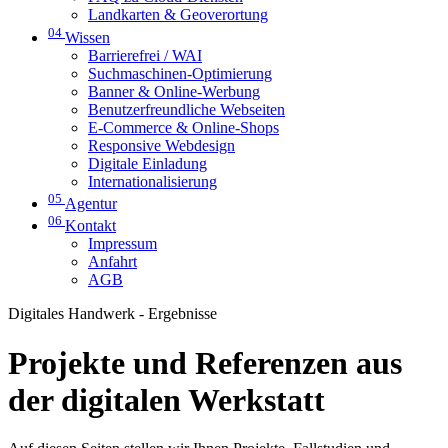
Landkarten & Geoverortung
04
Wissen
Barrierefrei / WAI
Suchmaschinen-Optimierung
Banner & Online-Werbung
Benutzerfreundliche Webseiten
E-Commerce & Online-Shops
Responsive Webdesign
Digitale Einladung
Internationalisierung
05
Agentur
06
Kontakt
Impressum
Anfahrt
AGB
Digitales Handwerk - Ergebnisse
Projekte und Referenzen aus
der digitalen Werkstatt