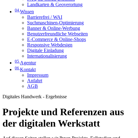
Landkarten & Geoverortung
04
Wissen
Barrierefrei / WAI
Suchmaschinen-Optimierung
Banner & Online-Werbung
Benutzerfreundliche Webseiten
E-Commerce & Online-Shops
Responsive Webdesign
Digitale Einladung
Internationalisierung
05
Agentur
06
Kontakt
Impressum
Anfahrt
AGB
Digitales Handwerk - Ergebnisse
Projekte und Referenzen aus
der digitalen Werkstatt