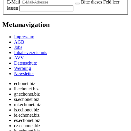
E-Mail
Bitte dieses Feld leer
lassen
Metanavigation
Impressum
AGB
Jobs
Inhaltsverzeichnis
AVV
Datenschutz
Werbung
Newsletter
echonet.biz
li.echonet.biz
gr.echonet.biz
si.echonet.biz
mt.echonet.biz
is.echonet.biz
ie.echonet.biz
es.echonet.biz
cz.echonet.biz
lu.echonet.biz