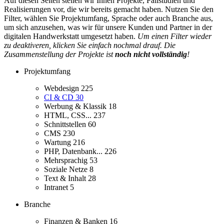
Auf diesen Seiten stellen wir Ihnen Projekte, Fallstudien und
Realisierungen vor, die wir bereits gemacht haben. Nutzen Sie den
Filter, wählen Sie Projektumfang, Sprache oder auch Branche aus,
um sich anzusehen, was wir für unsere Kunden und Partner in der
digitalen Handwerkstatt umgesetzt haben.
Um einen Filter wieder
zu deaktiveren, klicken Sie einfach nochmal drauf. Die
Zusammenstellung der Projekte ist
noch nicht vollständig
!
Projektumfang
Webdesign
225
CI & CD
30
Werbung & Klassik
18
HTML, CSS...
237
Schnittstellen
60
CMS
230
Wartung
216
PHP, Datenbank...
226
Mehrsprachig
53
Soziale Netze
8
Text & Inhalt
28
Intranet
5
Branche
Finanzen & Banken
16