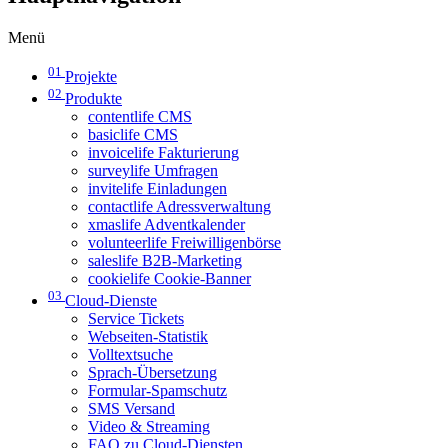
Menü
01
Projekte
02
Produkte
contentlife CMS
basiclife CMS
invoicelife Fakturierung
surveylife Umfragen
invitelife Einladungen
contactlife Adressverwaltung
xmaslife Adventkalender
volunteerlife Freiwilligenbörse
saleslife B2B-Marketing
cookielife Cookie-Banner
03
Cloud-Dienste
Service Tickets
Webseiten-Statistik
Volltextsuche
Sprach-Übersetzung
Formular-Spamschutz
SMS Versand
Video & Streaming
FAQ zu Cloud-Diensten