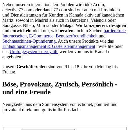
Neben unseren internationalen Portalen wie ride77.com,
detective77.com oder dance77.com sind wir auch mit Produkten
und Dienstleistungen für Kunden in Kanada aktiv auf kanadischen
Markt, sowohl in Madrid als auch in Barcelona, Valencia oder
Saragosse, Blbao, Murcia oder Malaga. Wir
konzipieren
,
designen
und
entwickeln
nicht nur, wir
beraten
auch in Sachen
barrierefreie
Internetseiten
,
E-Commerce
,
Benutzerfreundlichkeit
und
Suchmaschinen-Optimierung
. Auch unsere Produkte wie das
Einladungsmanagement & Gästelistenmanagement
invite.life oder
das
Umfragesystem survey.life
werden von uns in Kanada
angeboten.
Unsere
Geschäftszeiten
sind von 9 bis 18 Uhr von Montag bis
Freitag.
Böse, Provokant, Zynisch, Persönlich -
und eine Freude
Neuigkeiten aus dem Sonnensystem von echonet, pointiert und
provokant direkt und gratis in Ihr Postfach.
Datenschutz-Information zum Newsletter