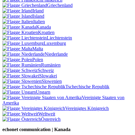
Griechenland
Irland
Island
Italien
Kanada
Kroatien
Liechtenstein
Luxemburg
Malta
Niederlande
Polen
Rumänien
Schweiz
Slowakei
Slowenien
Tschechische Republik
Ungarn
Vereinigte Staaten von
Amerika
Vereinigtes Königreich
Weltweit
Österreich
echonet communication | Kanada