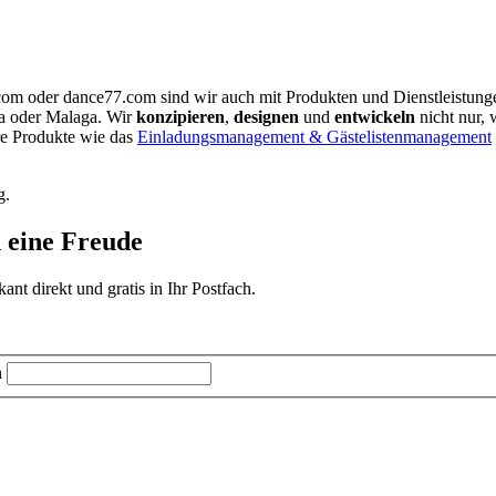
.com oder dance77.com sind wir auch mit Produkten und Dienstleistun
ia oder Malaga. Wir
konzipieren
,
designen
und
entwickeln
nicht nur, 
re Produkte wie das
Einladungsmanagement & Gästelistenmanagement
g.
d eine Freude
t direkt und gratis in Ihr Postfach.
n