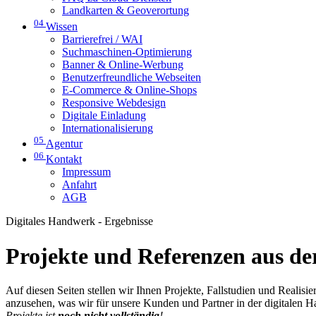
Landkarten & Geoverortung
04
Wissen
Barrierefrei / WAI
Suchmaschinen-Optimierung
Banner & Online-Werbung
Benutzerfreundliche Webseiten
E-Commerce & Online-Shops
Responsive Webdesign
Digitale Einladung
Internationalisierung
05
Agentur
06
Kontakt
Impressum
Anfahrt
AGB
Digitales Handwerk - Ergebnisse
Projekte und Referenzen aus der
Auf diesen Seiten stellen wir Ihnen Projekte, Fallstudien und Realis
anzusehen, was wir für unsere Kunden und Partner in der digitalen 
Projekte ist
noch nicht vollständig
!