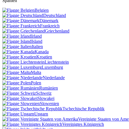
Spanien
Belgien
Deutschland
Dänemark
Frankreich
Griechenland
Irland
Island
Italien
Kanada
Kroatien
Liechtenstein
Luxemburg
Malta
Niederlande
Polen
Rumänien
Schweiz
Slowakei
Slowenien
Tschechische Republik
Ungarn
Vereinigte Staaten von Ame
Vereinigtes Königreich