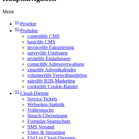
Menü
01
Projekte
02
Produkte
contentlife CMS
basiclife CMS
invoicelife Fakturierung
surveylife Umfragen
invitelife Einladungen
contactlife Adressverwaltung
xmaslife Adventkalender
volunteerlife Freiwilligenbörse
saleslife B2B-Marketing
cookielife Cookie-Banner
03
Cloud-Dienste
Service Tickets
Webseiten-Statistik
Volltextsuche
Sprach-Übersetzung
Formular-Spamschutz
SMS Versand
Video & Streaming
FAQ zu Cloud-Diensten