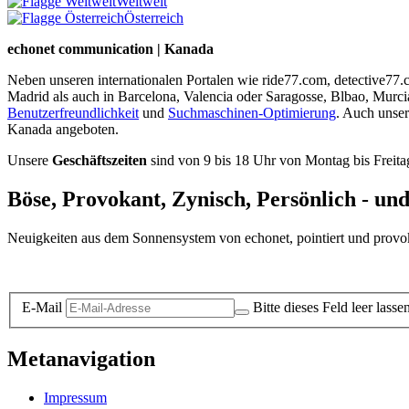
Weltweit
Österreich
echonet communication | Kanada
Neben unseren internationalen Portalen wie ride77.com, detective77
Madrid als auch in Barcelona, Valencia oder Saragosse, Blbao, Murc
Benutzerfreundlichkeit
und
Suchmaschinen-Optimierung
. Auch unse
Kanada angeboten.
Unsere
Geschäftszeiten
sind von 9 bis 18 Uhr von Montag bis Freita
Böse, Provokant, Zynisch, Persönlich - un
Neuigkeiten aus dem Sonnensystem von echonet, pointiert und provokan
Datenschutz-Information zum Newsletter
E-Mail
Bitte dieses Feld leer lasse
Metanavigation
Impressum