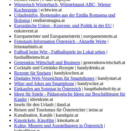
Wienerisch Wörterbuch, Würstelstand-ABC, Wiener
Kochrezepte
| echtwien.at
Urlaubsinfos, Regionales aus der Emilia Romagna und
Bologna
| emiliaromagna.at
Europäische Union - Konvent- und Politik in der EU
|
eukonvent.at
Europameister und Europameisterin | europameisterin.at
Feinstaub-Information Österreich - Aktuelle Werte
|
feinstaubinfo.at
Fußball beim Wirt - Fußballspiele im Lokal sehen
|
fussballbeimwirt.at
Generation Wirtschaft und Business
| generationwirtschaft.at
Cocktails und Getränke-Rezepte | handydrinks.at
Rezepte für Speisen
| handykochen.at
Digitales Web-Verzeichnis für Smartphones
| handystart.at
Witze und Jokes am Smartphone
| handywitze.at
Einkaufen am Sonntag in Österreich
| hauptbahnhofcity.at
Ideen für Spiele - Pädagogische Ideen zur Beschäftigung für
Kinder
| ideenkiste.at
Inseln für den Urlaub | iland.at
Reisen und Tourismus für Österreicher | ireise.at
Kanalisation, Kanäle | kanalquiz.at
Kinotickets, Kinofilm
| kinokarte.at
Kultur, Museen und Ausstellungen in Österreich
|
kulturflitzer.at