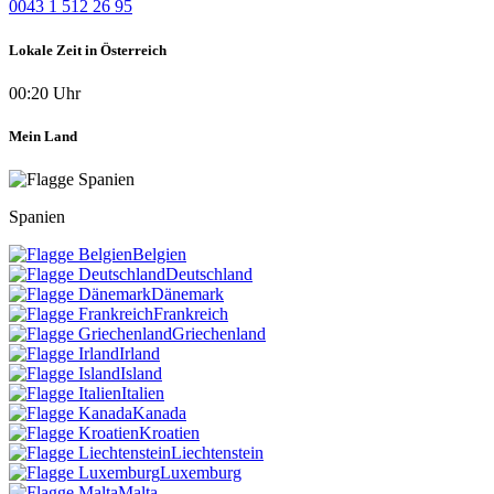
0043 1 512 26 95
Lokale Zeit in Österreich
00:20 Uhr
Mein Land
Spanien
Belgien
Deutschland
Dänemark
Frankreich
Griechenland
Irland
Island
Italien
Kanada
Kroatien
Liechtenstein
Luxemburg
Malta