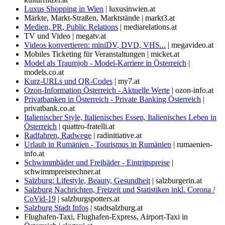
Luxus Shopping in Wien
| luxusinwien.at
Märkte, Markt-Straßen, Marktstände | markt3.at
Medien, PR, Public Relations
| mediarelations.at
TV und Video | megatv.at
Videos konvertieren: miniDV, DVD, VHS...
| megavideo.at
Mobiles Ticketing für Veranstaltungen | micket.at
Model als Traumjob - Model-Karriere in Österreich
|
models.co.at
Kurz-URLs und QR-Codes
| my7.at
Ozon-Information Österreich - Aktuelle Werte
| ozon-info.at
Privatbanken in Österreich - Private Banking Österreich
|
privatbank.co.at
Italienischer Style, Italienisches Essen, Italienisches Leben in
Österreich
| quattro-fratelli.at
Radfahren, Radwege
| radinitiative.at
Urlaub in Rumänien - Tourismus in Rumänien
| rumaenien-
info.at
Schwimmbäder und Freibäder - Eintrittspreise
|
schwimmpreisrechner.at
Salzburg: Lifestyle, Beauty, Gesundheit
| salzburgerin.at
Salzburg Nachrichten, Freizeit und Statistiken inkl. Corona /
CoVid-19
| salzburgspotters.at
Salzburg Stadt Infos
| stadtsalzburg.at
Flughafen-Taxi, Flughafen-Express, Airport-Taxi in