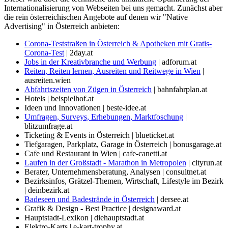
Internationalisierung von Webseiten bei uns gemacht. Zunächst aber
die rein österreichischen Angebote auf denen wir "Native
Advertising" in Österreich anbieten:
Corona-Teststraßen in Österreich & Apotheken mit Gratis-
Corona-Test
| 2day.at
Jobs in der Kreativbranche und Werbung
| adforum.at
Reiten, Reiten lernen, Ausreiten und Reitwege in Wien
|
ausreiten.wien
Abfahrtszeiten von Zügen in Österreich
| bahnfahrplan.at
Hotels | beispielhof.at
Ideen und Innovationen | beste-idee.at
Umfragen, Surveys, Erhebungen, Marktfoschung
|
blitzumfrage.at
Ticketing & Events in Österreich | blueticket.at
Tiefgaragen, Parkplatz, Garage in Österreich | bonusgarage.at
Cafe und Restaurant in Wien | cafe-canetti.at
Laufen in der Großstadt - Marathon in Metropolen
| cityrun.at
Berater, Unternehmensberatung, Analysen | consultnet.at
Bezirksinfos, Grätzel-Themen, Wirtschaft, Lifestyle im Bezirk
| deinbezirk.at
Badeseen und Badestrände in Österreich
| dersee.at
Grafik & Design - Best Practice | designaward.at
Hauptstadt-Lexikon | diehauptstadt.at
Elektro-Karts | e-kart-trophy.at