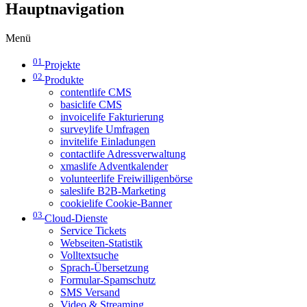
Hauptnavigation
Menü
01
Projekte
02
Produkte
contentlife CMS
basiclife CMS
invoicelife Fakturierung
surveylife Umfragen
invitelife Einladungen
contactlife Adressverwaltung
xmaslife Adventkalender
volunteerlife Freiwilligenbörse
saleslife B2B-Marketing
cookielife Cookie-Banner
03
Cloud-Dienste
Service Tickets
Webseiten-Statistik
Volltextsuche
Sprach-Übersetzung
Formular-Spamschutz
SMS Versand
Video & Streaming