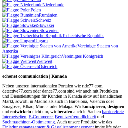
Niederlande
Polen
Rumänien
Schweiz
Slowakei
Slowenien
Tschechische Republik
Ungarn
Vereinigte Staaten von
Amerika
Vereinigtes Königreich
Weltweit
Österreich
echonet communication | Kanada
Neben unseren internationalen Portalen wie ride77.com,
detective77.com oder dance77.com sind wir auch mit Produkten
und Dienstleistungen für Kunden in Kanada aktiv auf kanadischen
Markt, sowohl in Madrid als auch in Barcelona, Valencia oder
Saragosse, Blbao, Murcia oder Malaga. Wir
konzipieren
,
designen
und
entwickeln
nicht nur, wir
beraten
auch in Sachen
barrierefreie
Internetseiten
,
E-Commerce
,
Benutzerfreundlichkeit
und
Suchmaschinen-Optimierung
. Auch unsere Produkte wie das
Einladungsmanagement & Gästelistenmanagement
invite.life oder