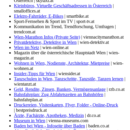
Österreich | skytaxi.at
Kleinbüros, Virtuelle Geschäftsadressen in Österreich
|
smalloffices.at
Elektro-Fahrräder, E-Bikes
| smartbike.at
Sport-Fernsehen & Sport im TV | sport-tv.at
Kommunikation im Trend, Trendforschung, Umfragen |
trendcom.at
Wien-Marathon Infos (Private Seite)
| viennacitymarathon.at
Privatdetektive, Detektive in Wien
| wien-detektiv.at
Wien im Netz
| wien-online.at
Magazin über die österreichische Hauptstadt Wien | wien-
magazin.at
Wohnen in Wien, Nodienste, Architektur, Mietpreise
| wien-
wohnen.at
Insider-Tipps für Wien
| wiensider.at
Tanzschulen in Wien, Tanzschritte, Tanzstile, Tanzen lernen
|
wientanzt.at
Geld, Rendite, Zinsen, Banken, Vermögensanlage
| rzb.co.at
Bahnfahrplan: Zug Abfahrtszeiten an Bahnhöfen
|
bahnfahrplan.at
Druckereien, Visitenkarten, Flyer, Folder - Online-Druck
| bestpreisdruck.at
Ärzte, Fachärzte, Apotheken, Medizin
| dr.co.at
Museum in Wien
| vienna-museums.com
Baden bei Wien - Infoseite über Baden
| baden.co.at