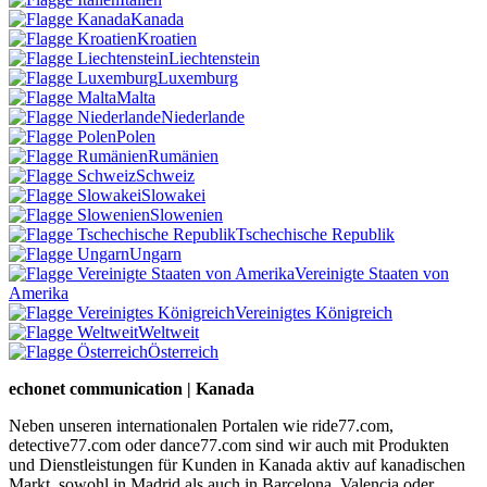
Kanada
Kroatien
Liechtenstein
Luxemburg
Malta
Niederlande
Polen
Rumänien
Schweiz
Slowakei
Slowenien
Tschechische Republik
Ungarn
Vereinigte Staaten von
Amerika
Vereinigtes Königreich
Weltweit
Österreich
echonet communication | Kanada
Neben unseren internationalen Portalen wie ride77.com,
detective77.com oder dance77.com sind wir auch mit Produkten
und Dienstleistungen für Kunden in Kanada aktiv auf kanadischen
Markt, sowohl in Madrid als auch in Barcelona, Valencia oder