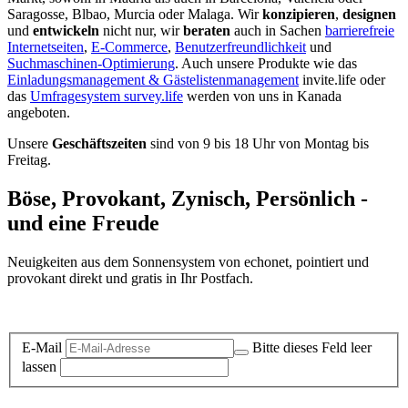
Saragosse, Blbao, Murcia oder Malaga. Wir
konzipieren
,
designen
und
entwickeln
nicht nur, wir
beraten
auch in Sachen
barrierefreie
Internetseiten
,
E-Commerce
,
Benutzerfreundlichkeit
und
Suchmaschinen-Optimierung
. Auch unsere Produkte wie das
Einladungsmanagement & Gästelistenmanagement
invite.life oder
das
Umfragesystem survey.life
werden von uns in Kanada
angeboten.
Unsere
Geschäftszeiten
sind von 9 bis 18 Uhr von Montag bis
Freitag.
Böse, Provokant, Zynisch, Persönlich -
und eine Freude
Neuigkeiten aus dem Sonnensystem von echonet, pointiert und
provokant direkt und gratis in Ihr Postfach.
Datenschutz-Information zum Newsletter
E-Mail
Bitte dieses Feld leer
lassen