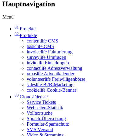
Hauptnavigation
Menü
01
Projekte
02
Produkte
contentlife CMS
basiclife CMS
invoicelife Fakturierung
surveylife Umfragen
invitelife Einladungen
contactlife Adressverwaltung
xmaslife Adventkalender
volunteerlife Freiwilligenbörse
saleslife B2B-Marketing
cookielife Cookie-Banner
03
Cloud-Dienste
Service Tickets
Webseiten-Statistik
Volltextsuche
Sprach-Übersetzung
Formular-Spamschutz
SMS Versand
Video & Streaming