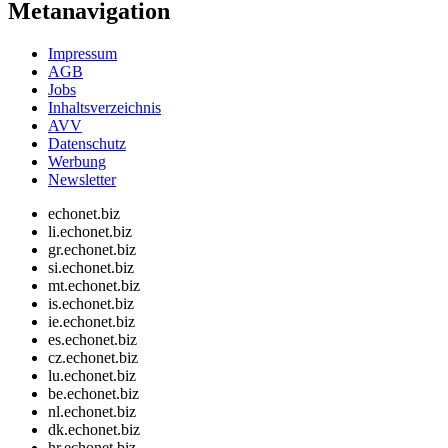
Metanavigation
Impressum
AGB
Jobs
Inhaltsverzeichnis
AVV
Datenschutz
Werbung
Newsletter
echonet.biz
li.echonet.biz
gr.echonet.biz
si.echonet.biz
mt.echonet.biz
is.echonet.biz
ie.echonet.biz
es.echonet.biz
cz.echonet.biz
lu.echonet.biz
be.echonet.biz
nl.echonet.biz
dk.echonet.biz
hr.echonet.biz